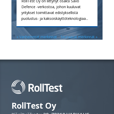
RollTest Oy on liittynyt osaksi Savo
Defence -verkostoa, johon kuuluvat
yritykset toimittavat edistyksellistä
puolustus- ja kaksoiskäyttöteknologiaa...
« Vanhemmat merkinnät
Seuraavat merkinnät »
RollTest Oy