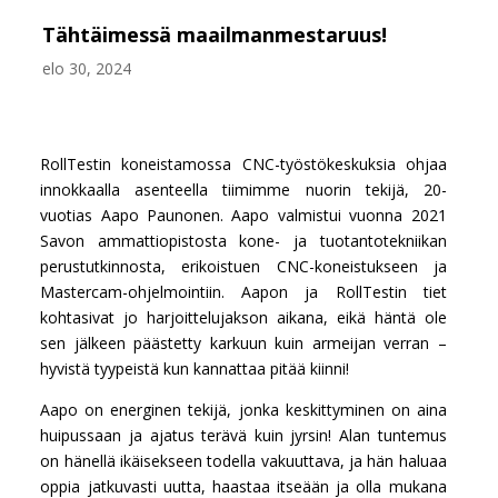
Tähtäimessä maailmanmestaruus!
elo 30, 2024
RollTestin koneistamossa CNC-työstökeskuksia ohjaa
innokkaalla asenteella tiimimme nuorin tekijä, 20-
vuotias Aapo Paunonen. Aapo valmistui vuonna 2021
Savon ammattiopistosta kone- ja tuotantotekniikan
perustutkinnosta, erikoistuen CNC-koneistukseen ja
Mastercam-ohjelmointiin. Aapon ja RollTestin tiet
kohtasivat jo harjoittelujakson aikana, eikä häntä ole
sen jälkeen päästetty karkuun kuin armeijan verran –
hyvistä tyypeistä kun kannattaa pitää kiinni!
Aapo on energinen tekijä, jonka keskittyminen on aina
huipussaan ja ajatus terävä kuin jyrsin! Alan tuntemus
on hänellä ikäisekseen todella vakuuttava, ja hän haluaa
oppia jatkuvasti uutta, haastaa itseään ja olla mukana