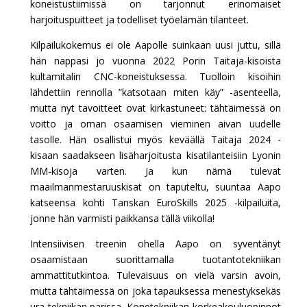
koneistustiimissä on tarjonnut erinomaiset
harjoituspuitteet ja todelliset työelämän tilanteet.
Kilpailukokemus ei ole Aapolle suinkaan uusi juttu, sillä
hän nappasi jo vuonna 2022 Porin Taitaja-kisoista
kultamitalin CNC-koneistuksessa. Tuolloin kisoihin
lähdettiin rennolla ”katsotaan miten käy” -asenteella,
mutta nyt tavoitteet ovat kirkastuneet: tähtäimessä on
voitto ja oman osaamisen vieminen aivan uudelle
tasolle. Hän osallistui myös keväällä Taitaja 2024 -
kisaan saadakseen lisäharjoitusta kisatilanteisiin Lyonin
MM-kisoja varten. Ja kun nämä tulevat
maailmanmestaruuskisat on taputeltu, suuntaa Aapo
katseensa kohti Tanskan EuroSkills 2025 -kilpailuita,
jonne hän varmisti paikkansa tällä viikolla!
Intensiivisen treenin ohella Aapo on syventänyt
osaamistaan suorittamalla tuotantotekniikan
ammattitutkintoa. Tulevaisuus on vielä varsin avoin,
mutta tähtäimessä on joka tapauksessa menestyksekäs
ura tekniikan parissa. Konetekniikan korkeakouluopinnot