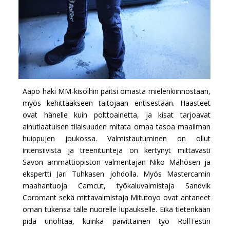
Aapo haki MM-kisoihin paitsi omasta mielenkiinnostaan,
myös kehittääkseen taitojaan entisestään. Haasteet
ovat hänelle kuin polttoainetta, ja kisat tarjoavat
ainutlaatuisen tilaisuuden mitata omaa tasoa maailman
huippujen joukossa. Valmistautuminen on ollut
intensiivistä ja treenitunteja on kertynyt mittavasti
Savon ammattiopiston valmentajan Niko Mähösen ja
ekspertti Jari Tuhkasen johdolla. Myös Mastercamin
maahantuoja Camcut, työkaluvalmistaja Sandvik
Coromant sekä mittavalmistaja Mitutoyo ovat antaneet
oman tukensa tälle nuorelle lupaukselle. Eikä tietenkään
pidä unohtaa, kuinka päivittäinen työ RollTestin