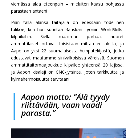
viemässä alaa eteenpäin – mieluiten kaasu pohjassa
parastaan antaen!
Pian tällä alansa taitajalla on edessään todellinen
tulikoe, kun hän suuntaa Ranskan Lyoniin WorldSkills-
kilpailuihin. Siellä maailman parhaat nuoret
ammattilaiset ottavat toisistaan mittaa eri aloilla, ja
Aapo on yksi 22 suomalaisesta huipputekijästä, jotka
edustavat maatamme sinivalkoisissa väreissä. Suomen
ammattitaitomaajoukkue kilpailee yhteensä 20 lajissa,
ja Aapon kisalaji on CNC-jyrsintä, joten tarkkuutta ja
kylmähermoisuutta tarvitaan!
Aapon motto: ”Älä tyydy
riittävään, vaan vaadi
parasta.”