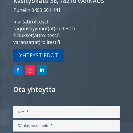
Käsityökatu 38, 78210 VARKAUS
Puhelin 0400 501 441
mail(at)rolltest.fi
tarjouspyynnot(at)rolltest.fi
tilaukset(at)rolltest.fi
varaosat(at)rolltest.fi
YHTEYSTIEDOT
Ota yhteyttä