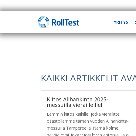
YRITYS
KAIKKI ARTIKKELIT A
Kiitos Alihankinta 2025-
messuilla vierailleille!
Lämmin kiitos kaikille, jotka vierailitte
osastollamme tämän vuoden Alihankinta-
messuilla Tampereella! Nämä kolme
päivää ovat joka vuosi hyvin antoisia, ja oli