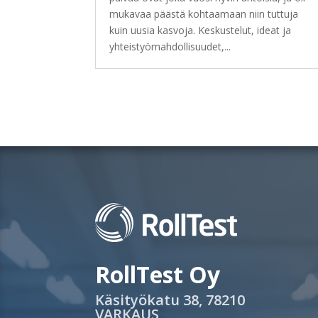
mukavaa päästä kohtaamaan niin tuttuja
kuin uusia kasvoja. Keskustelut, ideat ja
yhteistyömahdollisuudet,...
RollTest Oy
Käsityökatu 38, 78210
VARKAUS