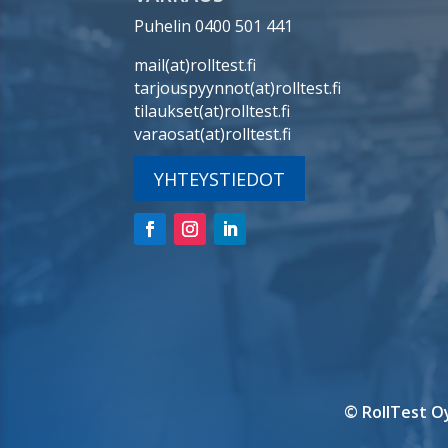
Puhelin 0400 501 441
mail(at)rolltest.fi
tarjouspyynnot(at)rolltest.fi
tilaukset(at)rolltest.fi
varaosat(at)rolltest.fi
YHTEYSTIEDOT
© RollTest O