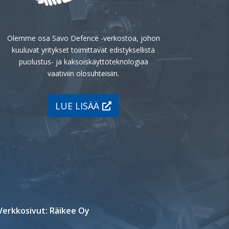
Olemme osa Savo Defence -verkostoa, johon
kuuluvat yritykset toimittavat edistyksellistä
puolustus- ja kaksoiskäyttöteknologiaa
vaativiin olosuhteisiin.
LUE LISÄÄ
Verkkosivut: Räikee Oy