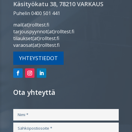
Käsityökatu 38, 78210 VARKAUS
Puhelin 0400 501 441
mail(at)rolltest.fi
tarjouspyynnot(at)rolltest.fi
tilaukset(at)rolltest.fi
varaosat(at)rolltest.fi
YHTEYSTIEDOT
Ota yhteyttä