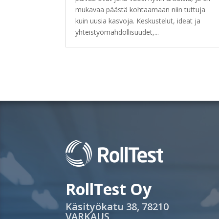
mukavaa päästä kohtaamaan niin tuttuja
kuin uusia kasvoja. Keskustelut, ideat ja
yhteistyömahdollisuudet,...
RollTest Oy
Käsityökatu 38, 78210
VARKAUS