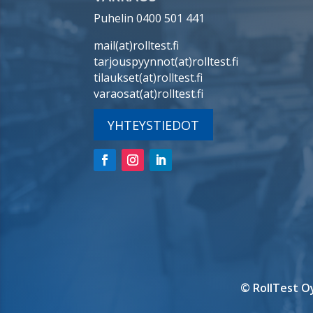
Puhelin 0400 501 441
mail(at)rolltest.fi
tarjouspyynnot(at)rolltest.fi
tilaukset(at)rolltest.fi
varaosat(at)rolltest.fi
YHTEYSTIEDOT
© RollTest O