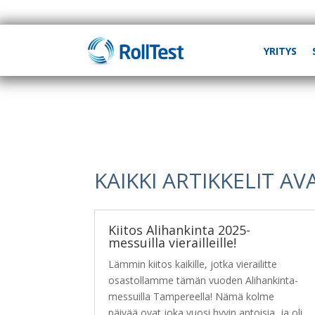
YRITYS
KAIKKI ARTIKKELIT A
Kiitos Alihankinta 2025-
messuilla vierailleille!
Lämmin kiitos kaikille, jotka vierailitte
osastollamme tämän vuoden Alihankinta-
messuilla Tampereella! Nämä kolme
päivää ovat joka vuosi hyvin antoisia, ja oli