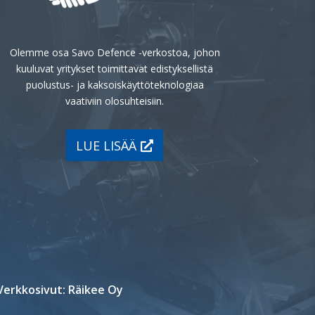
Olemme osa Savo Defence -verkostoa, johon
kuuluvat yritykset toimittavat edistyksellistä
puolustus- ja kaksoiskäyttöteknologiaa
vaativiin olosuhteisiin.
LUE LISÄÄ
Verkkosivut: Räikee Oy