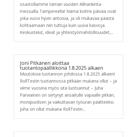
osastollamme tämän vuoden Alihankinta-
messuilla Tampereella! Nämä kolme päivää ovat
joka vuosi hyvin antoisia, ja oli mukavaa päästä
kohtaamaan niin tuttuja kuin uusia kasvoja.
Keskustelut, ideat ja yhteistyömahdollisuudet,...
Joni Pitkänen aloittaa
tuotantopäällikkönä 1.8.2025 alkaen
Muutoksia tuotannon johdossa 1.8.2025 alkaen!
RollTestin tuotannossa pitkään mukana ollut – ja
viime vuosina myös sitä luotsannut – Juha
Parviainen on siirtynyt ansaitulle vapaalle pitkän,
monipuolisen ja vaikuttavan työuran päätteeksi.
Juha on ollut mukana RollTestin...