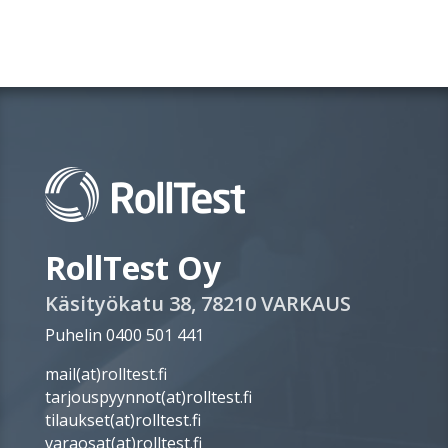
RollTest Oy
Käsityökatu 38, 78210 VARKAUS
Puhelin 0400 501 441
mail(at)rolltest.fi
tarjouspyynnot(at)rolltest.fi
tilaukset(at)rolltest.fi
varaosat(at)rolltest.fi