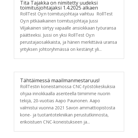
Tita Tajakka on nimitetty uudeksi
toimitusjohtajaksi 1.4.2025 alkaen
RollTest Oy:n toimitusjohtaja vaihtuu RollTest
Oy:n pitkäaikainen toimitusjohtaja Jussi
Viljakainen siirtyy vapaalle ansiokkaan työuransa
päätteeksi. Jussi on yksi RollTest Oy:n
perustajaosakkaista, ja hänen merkittävä uransa
yrityksen johtoryhmässä on kestänyt yli...
Tähtäimessä maailmanmestaruus!
RollTestin koneistamossa CNC-työstökeskuksia
ohjaa innokkaalla asenteella tiimimme nuorin
tekijä, 20-vuotias Aapo Paunonen. Aapo
valmistui vuonna 2021 Savon ammattiopistosta
kone- ja tuotantotekniikan perustutkinnosta,
erikoistuen CNC-koneistukseen ja...